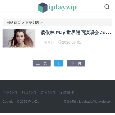
网站首页
>
文章列表
>
蔡
依林 Play 世界巡回演唱会 Jolin Tsai Play World Tour 2015 网盘下载
音乐
2026-06-01
上一页
1
下一页
关于我们
加入我们
联系我们
友情链接
Copyright © 2026 iPlayZip
反馈邮箱：
feedback@iplayzip.com