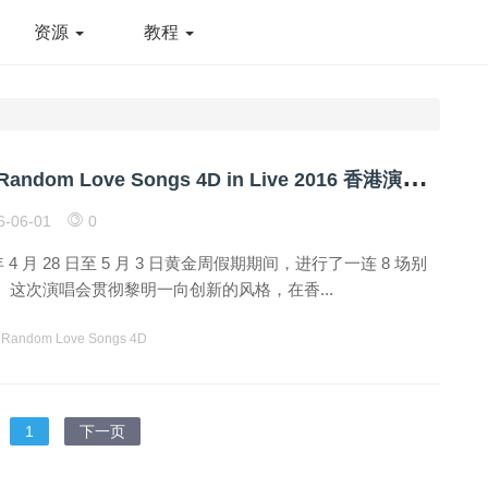
资源
教程
黎
明 30 周年 Random Love Songs 4D in Live 2016 香港演唱会 网盘下载
6-06-01
0
年 4 月 28 日至 5 月 3 日黄金周假期期间，进行了一连 8 场别
这次演唱会贯彻黎明一向创新的风格，在香...
Random Love Songs 4D
1
下一页