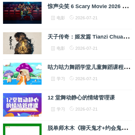
惊
声尖笑 6 Scary Movie 2026 1080p 高清中字 网盘下载
电影
2026-07-21
天
子传奇：姬发篇 Tianzi Chuanqi: Ji Fa Pian 2026 1080p 高清中字 网盘下载
电影
2026-07-21
咕
力咕力舞蹈学堂儿童舞蹈课程合集
学习
2026-07-21
12 堂舞动静心的情绪管理课
学习
2026-07-21
脱
单师木木《聊天鬼才+约会鬼才》网盘下载