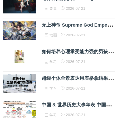
剧集
2026-07-21
无
上神帝 Supreme God Emperor 2020 4K 臻彩 MAX 高清中字 网盘下载
动画
2026-07-21
如
何培养心理承受能力强的男孩子 林青 PDF 网盘下载
学习
2026-07-21
超
级个体全景表达用表格拿结果 学习资料
学习
2026-07-21
中
国 & 世界历史大事年表 中国古代史时间轴导图 朝代跨度表高清图
学习
2026-07-21