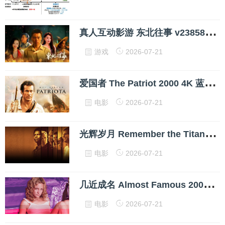
真
人互动影游 东北往事 v23858210 PC 中文破解版
游戏
2026-07-21
爱
国者 The Patriot 2000 4K 蓝光 HDR 英语中字 网盘下载
电影
2026-07-21
光
辉岁月 Remember the Titans 2000 1080p 韩语中字 网盘下载
电影
2026-07-21
几
近成名 Almost Famous 2000 1080p 导演剪辑版 英语中字 网盘下载
电影
2026-07-21