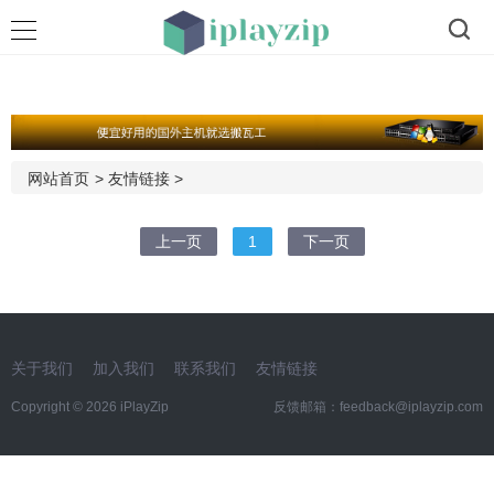
网站首页
>
友情链接
>
上一页
1
下一页
关于我们
加入我们
联系我们
友情链接
Copyright © 2026 iPlayZip
反馈邮箱：
feedback@iplayzip.com