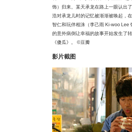
饰）归来。某天承龙在路上一眼认出
浩对承龙儿时的记忆被渐渐被唤起，
智仁和玩伴相洙（李己雨 Ki-woo 
的意外病倒让幸福的故事开始发生了
《傻瓜》。 ©豆瓣
影片截图