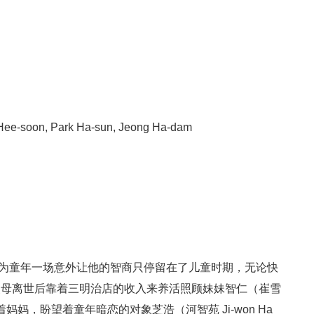
Hee-soon, Park Ha-sun, Jeong Ha-dam
a 饰）因为童年一场意外让他的智商只停留在了儿童时期，无论快
父母离世后靠着三明治店的收入来养活照顾妹妹智仁（崔雪
想着妈妈，盼望着童年暗恋的对象芝浩（河智苑 Ji-won Ha