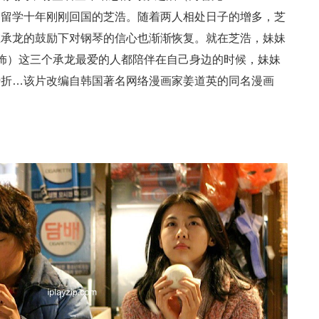
了留学十年刚刚回国的芝浩。随着两人相处日子的增多，芝
在承龙的鼓励下对钢琴的信心也渐渐恢复。就在芝浩，妹妹
Lee 饰）这三个承龙最爱的人都陪伴在自己身边的时候，妹妹
转折…该片改编自韩国著名网络漫画家姜道英的同名漫画