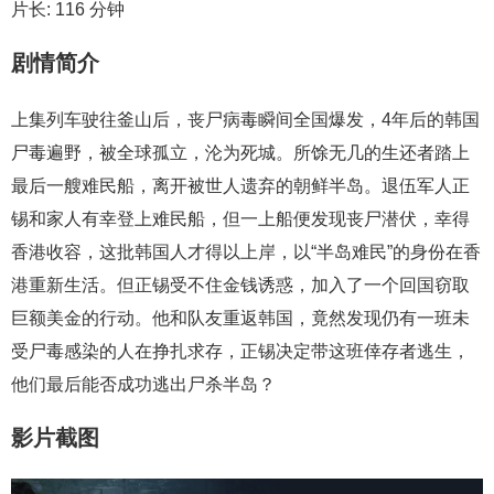
片长: 116 分钟
剧情简介
上集列车驶往釜山后，丧尸病毒瞬间全国爆发，4年后的韩国
尸毒遍野，被全球孤立，沦为死城。所馀无几的生还者踏上
最后一艘难民船，离开被世人遗弃的朝鲜半岛。退伍军人正
锡和家人有幸登上难民船，但一上船便发现丧尸潜伏，幸得
香港收容，这批韩国人才得以上岸，以“半岛难民”的身份在香
港重新生活。但正锡受不住金钱诱惑，加入了一个回国窃取
巨额美金的行动。他和队友重返韩国，竟然发现仍有一班未
受尸毒感染的人在挣扎求存，正锡决定带这班倖存者逃生，
他们最后能否成功逃出尸杀半岛？
影片截图