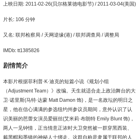
上映日期: 2011-02-26(贝尔格莱德电影节) / 2011-03-04(美国)
片长: 106 分钟
又名: 联邦检察局 / 天网逆缘(港) / 联邦调查局 / 调整局
IMDb: tt1385826
剧情简介
本影片根据菲利普·K·迪克的短篇小说《规划小组
（Adjustment Team）》改编。天生就适合走上政治舞台的大
卫·诺里斯(马特·达蒙 Matt Damon 饰)，是一名政坛的明日之
星，他在信心满满的参选纽约州参议员期间，意外认识了认
识美丽的芭蕾女演员爱丽丝(艾米莉·布朗特 Emily Blunt 饰)，
两人一见钟情，正当情意正浓时大卫突然被一群穿黑西装、
戴黑帽和墨镜的神秘人士绑走。这群自称是隶属于联邦的人