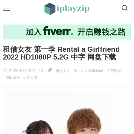
租借女友 第一季 Rental a Girlfriend
2022 HD1080P 5.2G 中字 网盘下载
2026-03-08 11:20
租借女友
Rental a Girlfriend
大西流星
樱田日和
出租女友