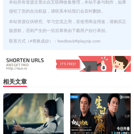
本站所有资源文章出自互联网收集整理，本站不参与制作，如果
侵犯了您的合法权益，请联系本站我们会及时删除。
本站资源仅供研究、学习交流之用，若使用商业用途，请购买正
版授权，否则产生的一切后果将由下载用户自行承担。
联系方式（#替换成@）：feedback#iplayzip.com
相关文章