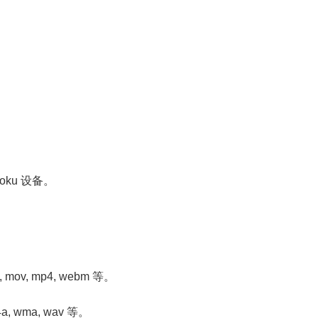
Roku 设备。
i, mov, mp4, webm 等。
4a, wma, wav 等。