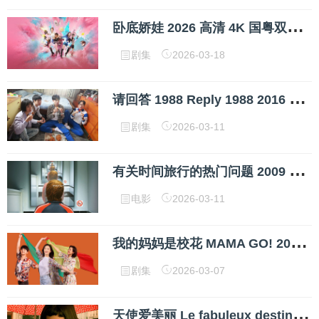
卧
底娇娃 2026 高清 4K 国粤双语 网盘下载
剧集
2026-03-18
请
回答 1988 Reply 1988 2016 韩语中字 1080P 网盘下载
剧集
2026-03-11
有
关时间旅行的热门问题 2009 英语中字 1080P 5.5G 网盘下载
电影
2026-03-11
我
的妈妈是校花 MAMA GO! 2026 4K HDR 60fps 内封简中 24 集全 网盘下载
剧集
2026-03-07
天
使爱美丽 Le fabuleux destin d'Amélie Poulain 2001 2.2G 中字 网盘下载