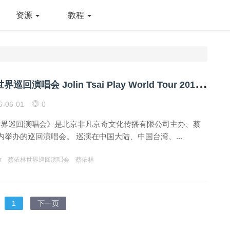
资源
教程
蔡
依林 Play 世界巡回演唱会 Jolin Tsai Play World Tour 2015 网盘下载
6-06-01
0
y 世界巡回演唱会》是北京非凡京奇文化传播有限公司主办、蔡
举办的巡回演唱会。 巡演在中国大陆、中国台湾、...
r
蔡依林世界巡回演唱会
蔡依林
1
下一页